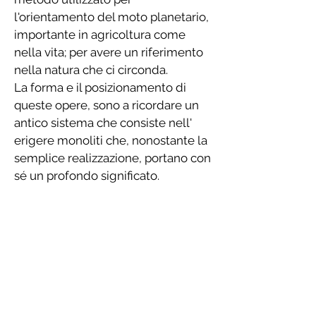
l'orientamento del moto planetario,
importante in agricoltura come
nella vita; per avere un riferimento
nella natura che ci circonda.
La forma e il posizionamento di
queste opere, sono a ricordare un
antico sistema che consiste nell'
erigere monoliti che, nonostante la
semplice realizzazione, portano con
sé un profondo significato.
Porta Est
Questa opera è diventata il punto di
riferimento di un rituale annuale;
l'alba dell'equinozio di primavera, in
attesa del sorgere del sole
esattamente a est, avviene